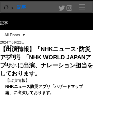
記事
>
記事
All Posts
2024年6月22日
All Posts
【出演情報】「NHKニュース･防災
出演情報
アプリ」「NHK WORLD JAPANア
プリ」に出演、ナレーション担当を
その他
しております。
【出演情報】
NHKニュース防災アプリ「ハザードマップ
編」に出演しております。