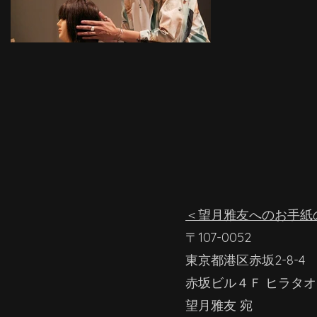
＜望月雅友へのお手紙
〒107-0052
東京都港区赤坂2-8-4
赤坂ビル４Ｆ ヒラタ
​望月雅友 宛