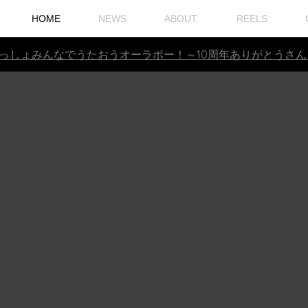
HOME
NEWS
ABOUT.
REELS
いっしょみんなでうたおうオーラボー！～10周年ありがとうさ