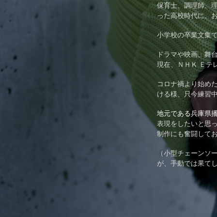
保育士、調理師、
った高校時代に、
小学校の卒業文集
ドラマや映画、舞台
現在、ＮＨＫ Ｅテ
コロナ禍より始め
ける様、只今練習
​地元である兵庫県
表現をしたいと思
制作にも奮闘して
（小型チェーンソ
が、手動では果てし