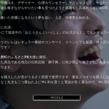
理学療法士、デザイナー、心理カウンセラー、マジシャンなど、やりた
お金を稼ぎながらやりたい事を見つけようと就職をし兵庫の会社に3年間
で書いた俳優になるという夢を追い、上京、俳優業を始める。
に出演。​
レにて放送中の「おとうさんといっしょ」のお兄さんとしてもレギュラ
たウクレレはレギュラー番組やコンサート、イベントでも披露。弾き語
中です！
播磨町のふるさとPR大使に就任。
った原点である地元の伝統芸能「獅子舞」に幼少期より魅了され、丸太
おります。
ーを購入したが音がうるさく部屋で使用できず、最近ノコギリを購入し
なく丸太を二つ重ねた上にWi-Fiを置くと電波が良く通るので、Wi-F
PROFILE