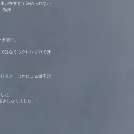
い事が多すぎて決められなか
、勤務。
ー出演中。
りではなくウクレレソロで弾
を仕入れ、自作による獅子頭
ました。
i置きになりました。）