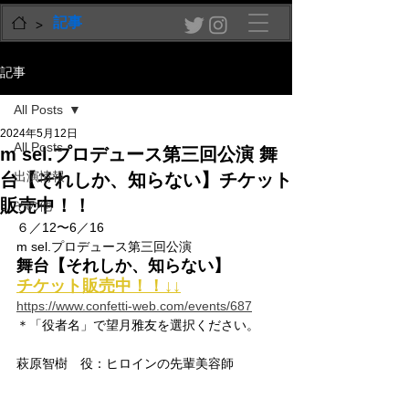
記事
>
記事
All Posts
2024年5月12日
All Posts
m sel.プロデュース第三回公演 舞
出演情報
台【それしか、知らない】チケット
販売中！！
その他
６／12〜6／16
m sel.プロデュース第三回公演 
舞台【それしか、知らない】
チケット販売中！！↓↓
https://www.confetti-web.com/events/687
＊「役者名」で望月雅友を選択ください。
萩原智樹　役：ヒロインの先輩美容師