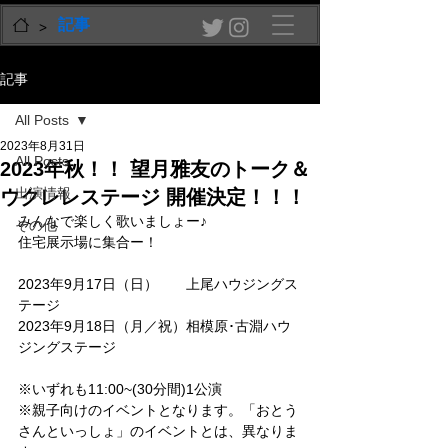
記事
>
記事
All Posts
2023年8月31日
All Posts
2023年秋！！ 望月雅友のトーク＆
出演情報
ウクレレステージ 開催決定！！！
みんなで楽しく歌いましょー♪ 
その他
住宅展示場に集合ー！ 
2023年9月17日（日）　　上尾ハウジングス
テージ 
2023年9月18日（月／祝）相模原･古淵ハウ
ジングステージ 
※いずれも11:00~(30分間)1公演
※親子向けのイベントとなります。「おとう
さんといっしょ」のイベントとは、異なりま