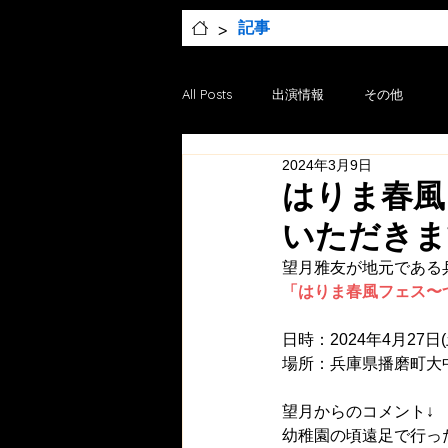
>
記事
All Posts
出演情報
その他
2024年3月9日
はりま春風
いただきま
望月雅友が地元である兵
「はりま春風フェス〜つ
日時：2024年4月27日(
場所：兵庫県播磨町大
望月からのコメント↓
幼稚園の頃遠足で行っ