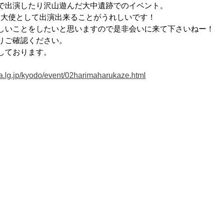
で出演したり沢山遊んだ大中遺跡でのイベント。
R大使として出演出来ることがうれしいです！
しいことをしたいと思いますので是非会いに来て下さいねー！
りご確認ください。
しております。
a.lg.jp/kyodo/event/02harimaharukaze.html