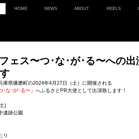
HOME
NEWS
ABOUT.
REELS
フェス〜つ･な･が･る〜への出
す
庫県播磨町の2024年4月27日（土）に開催される
･な･が･る〜」
へふるさとPR大使として出演致します！
土)
中遺跡公園
たり